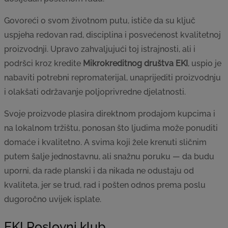
Govoreći o svom životnom putu, ističe da su ključ
uspjeha redovan rad, disciplina i posvećenost kvalitetnoj
proizvodnji. Upravo zahvaljujući toj istrajnosti, ali i
podršci kroz kredite
Mikrokreditnog društva EKI
, uspio je
nabaviti potrebni repromaterijal, unaprijediti proizvodnju
i olakšati održavanje poljoprivredne djelatnosti.
Svoje proizvode plasira direktnom prodajom kupcima i
na lokalnom tržištu, ponosan što ljudima može ponuditi
domaće i kvalitetno. A svima koji žele krenuti sličnim
putem šalje jednostavnu, ali snažnu poruku — da budu
uporni, da rade planski i da nikada ne odustaju od
kvaliteta, jer se trud, rad i pošten odnos prema poslu
dugoročno uvijek isplate.
EKI Poslovni klub