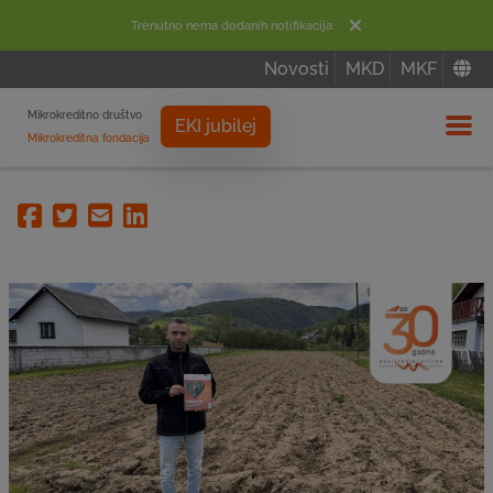
Trenutno nema dodanih notifikacija
Novosti
MKD
MKF
Mikrokreditno društvo
EKI jubilej
Mikrokreditna fondacija
Izbor
Facebook
Twitter
Email
Linkedin