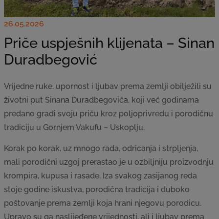
26.05.2026
Priče uspješnih klijenata – Sinan
Duradbegović
Vrijedne ruke, upornost i ljubav prema zemlji obilježili su
životni put Sinana Duradbegovića, koji već godinama
predano gradi svoju priču kroz poljoprivredu i porodičnu
tradiciju u Gornjem Vakufu – Uskoplju.
Korak po korak, uz mnogo rada, odricanja i strpljenja,
mali porodični uzgoj prerastao je u ozbiljniju proizvodnju
krompira, kupusa i rasade. Iza svakog zasijanog reda
stoje godine iskustva, porodična tradicija i duboko
poštovanje prema zemlji koja hrani njegovu porodicu.
Upravo su ga naslijeđene vrijednosti, ali i ljubav prema