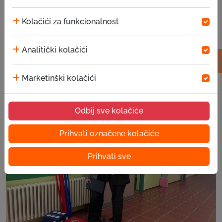
Kolačići za funkcionalnost
Analitički kolačići
Marketinški kolačići
Priče uspješnih klijenata – Hariz Begić
05.08.2026
Odbij sve kolačiće
Prihvati označene kolačiće
Prihvati sve