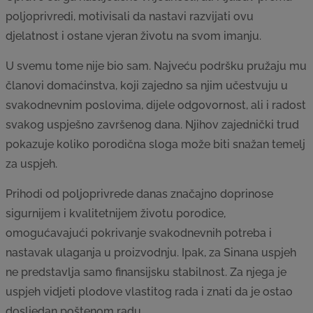
poljoprivredi, motivisali da nastavi razvijati ovu
djelatnost i ostane vjeran životu na svom imanju.
U svemu tome nije bio sam. Najveću podršku pružaju mu
članovi domaćinstva, koji zajedno sa njim učestvuju u
svakodnevnim poslovima, dijele odgovornost, ali i radost
svakog uspješno završenog dana. Njihov zajednički trud
pokazuje koliko porodična sloga može biti snažan temelj
za uspjeh.
Prihodi od poljoprivrede danas značajno doprinose
sigurnijem i kvalitetnijem životu porodice,
omogućavajući pokrivanje svakodnevnih potreba i
nastavak ulaganja u proizvodnju. Ipak, za Sinana uspjeh
ne predstavlja samo finansijsku stabilnost. Za njega je
uspjeh vidjeti plodove vlastitog rada i znati da je ostao
dosljedan poštenom radu.