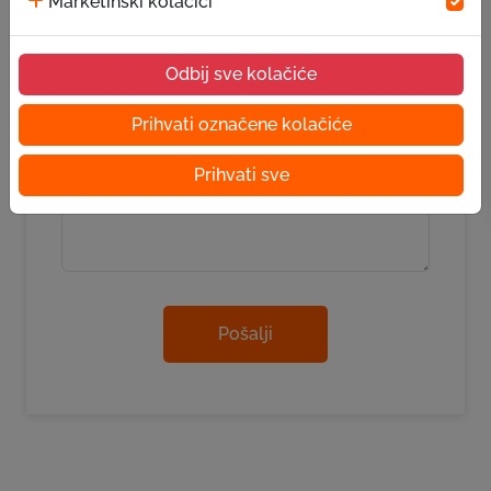
Marketinški kolačići
Vrsta poruke*
Odbij sve kolačiće
Poruka
Prihvati označene kolačiće
Prihvati sve
Pošalji