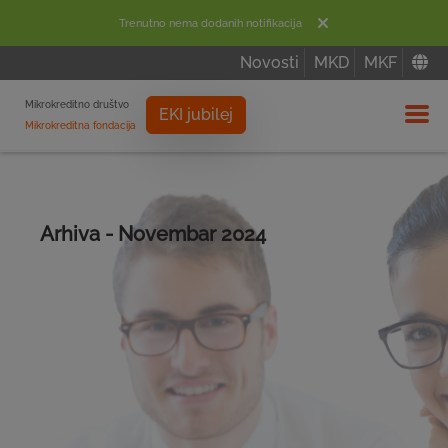
Trenutno nema dodanih notifikacija
Novosti
MKD
MKF
Mikrokreditno društvo
EKI jubilej
Mikrokreditna fondacija
Izbor
Arhiva - Novembar 2024