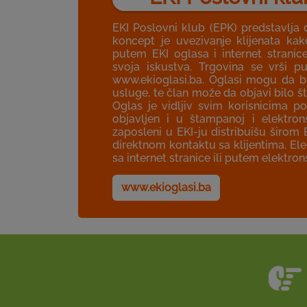
EKI Poslovni klub (EPK) predstavlja 
koncept je uvezivanje klijenata k
putem EKI oglasa i internet stranic
svoja iskustva. Trgovina se vrši p
www.ekioglasi.ba. Oglasi mogu da bud
usluge, te član može da objavi bilo št
Oglas je vidljiv svim korisnicima 
objavljen i u štampanoj i elektron
zaposleni u EKI-ju distribuišu širom
direktnom kontaktu sa klijentima. El
sa internet stranice ili putem elektro
www.ekioglasi.ba