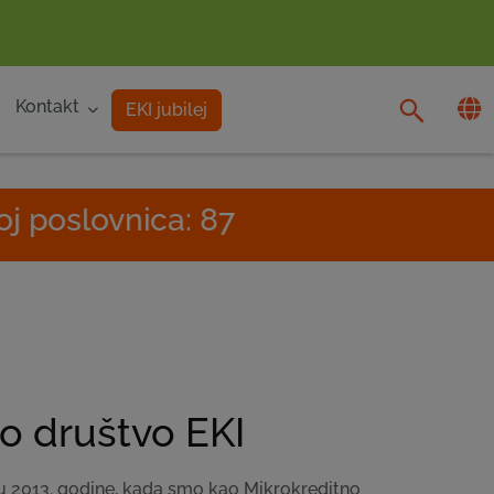
Kontakt
EKI jubilej
ica: 87
o društvo EKI
u 2013. godine, kada smo kao Mikrokreditno