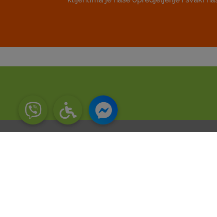
Brzi 
O EKI-
Društ
Novost