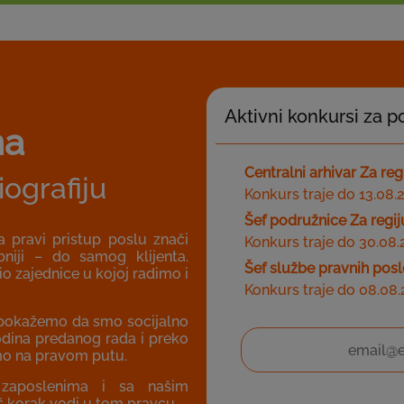
Aktivni konkursi za 
ma
Centralni arhivar Za re
iografiju
Konkurs traje do 13.08.
Šef podružnice Za regi
a pravi pristup poslu znači
Konkurs traje do 30.08
bniji – do samog klijenta.
Šef službe pravnih posl
o zajednice u kojoj radimo i
Konkurs traje do 08.08
a pokažemo da smo socijalno
godina predanog rada i preko
smo na pravom putu.
 zaposlenima i sa našim
Prijavite se na naš newsl
aš korak vodi u tom pravcu.