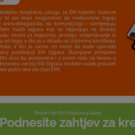
dodatnu besplatnu uslugu za EKI klijente. Osnovni
ako bi oni imali mogućnost da međusobno trguju
e www.ekioglasi.ba, da komuniciraju i razmjenjuju
utem malih oglasa koji se objavljuju na stranici
u vezani za kupovinu, prodaju, iznajmljivanje ili
a od toga, a što je u skladu sa Uslovima korištenja.
portala, a što je važno, on može da bude uporedo
skoj publikaciji EKI Oglasa. Štampane primjerke
 BiH, kroz 84 poslovnice i u svom radu na terenu u
ektronsku verziju EKI Oglasa možete uvijek preuzeti
nske pošte ako ste član EPK.
Postani dio EKI Poslovnog kluba
Podnesite zahtjev za kre