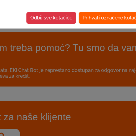
Odbij sve kolačiće
Prihvati označene kola
i vam treba pomoć? Tu smo da va
hata. EKI Chat Bot je neprestano dostupan za odgovor na na
eva za kredit.
za naše klijente
b