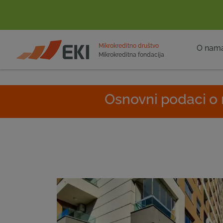
POČETNA
Mikrokreditno društvo
O nam
Mikrokreditna fondacija
Osnovni podaci o radu EKI g