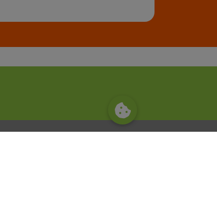
mjestima
Kontaktirajte nas
MKD EKI Sarajevo
Bihaćka 17, Sarajevo
71.000 Sarajevo