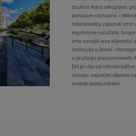
društvo Adria otkupljeni, pro
ponosom nazivamo – Mikrokr
mikrokredita započeli smo u 
impresivne rezultate. Svojo
smo osvojili srca klijenata 
institucija u Bosni i Hercego
u pružanju pravovremenih, f
EKI je više od mikrokreditne 
razvoju, najvećim dijelom za
srednje preduzetnike.