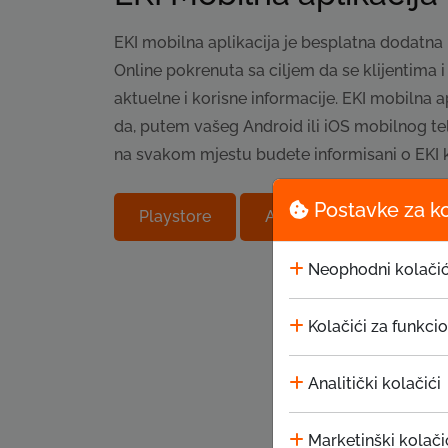
EKI mobilna aplikacija je besplatna dodatna 
Online pokrenuta sa ciljem da se klijentima 
aktuelne i korisne informacije. EKI mobilna
da, putem vašeg Android ili iOS mobilnog te
na svakom mjestu budete informisani o EKI 
Postavke za k
Playstore
Appstore
Neophodni kolačić
Kolačići za funkci
Analitički kolačići
Marketinški kolači