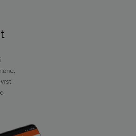
t
i
emene,
vrsti
no