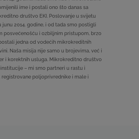
mijenili ime i postali ono što danas sa
editno društvo EKI. Poslovanje u svijetu
junu 2014. godine, i od tada smo postigli
m posvećenošću i ozbiljnim pristupom, brzo
i postali jedna od vodećih mikrokreditnih
vini. Naša misija nije samo u brojevima, već i
er i korektnih usluga. Mikrokreditno društvo
institucije – mi smo partneri u rastu i
 registrovane poljoprivrednike i male i