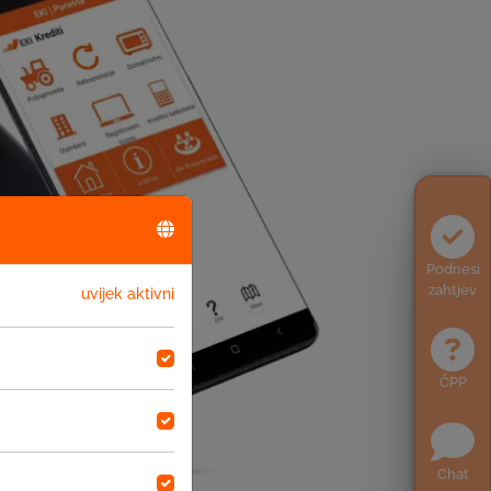
Podnesi
zahtjev
uvijek aktivni
ČPP
Chat