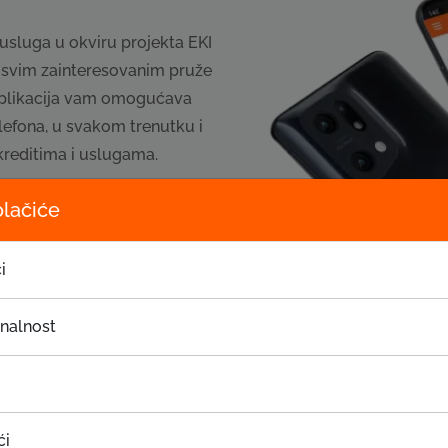
usluga u okviru projekta EKI
i svim zainteresovanim pruže
 aplikacija vam omogućava
lefona, u svakom trenutku i
kreditima i uslugama.
olačiće
i
onalnost
ći