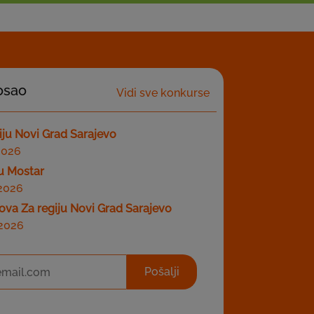
posao
Vidi sve konkurse
giju Novi Grad Sarajevo
2026
ju Mostar
.2026
ova Za regiju Novi Grad Sarajevo
.2026
Pošalji
etter za obavještenja o slobodnim radnim