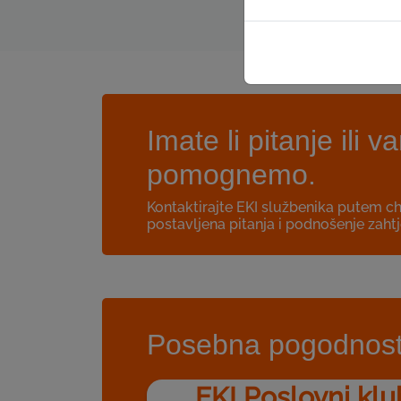
Imate li pitanje il
pomognemo.
Kontaktirajte EKI službenika putem c
postavljena pitanja i podnošenje zahtj
Posebna pogodnost 
EKI Poslovni klu