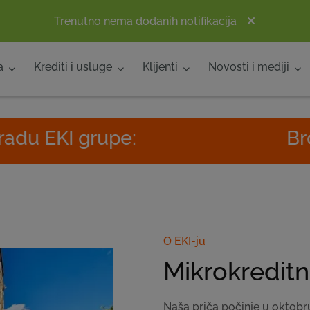
Trenutno nema dodanih notifikacija
a
Krediti i usluge
Klijenti
Novosti i mediji
rupe:
Broj poslovn
O EKI-ju
Mikrokreditn
Naša priča počinje u oktobr