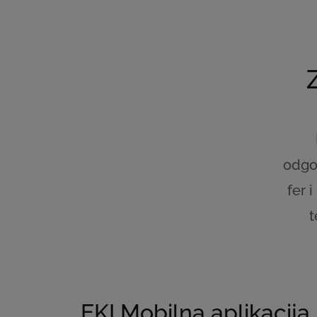
odgov
fer 
t
EKI Mobilna aplikacija