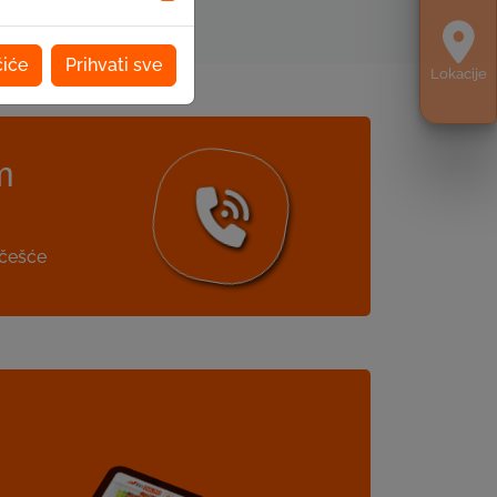
čiće
Prihvati sve
Lokacije
m
jčešće