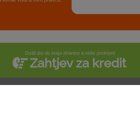
Došli ste do kraja stranice a niste podnijeli
Zahtjev za kredit
linkovi
Resursi
ju
Podrška
vena odgovornost
Politika privatnosti
i i mediji
Uslovi korištenja