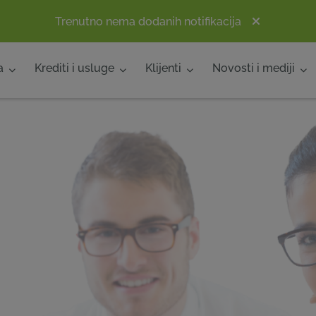
Trenutno nema dodanih notifikacija
a
Krediti i usluge
Klijenti
Novosti i mediji