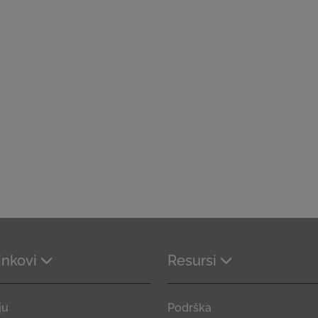
linkovi
Resursi
ju
Podrška