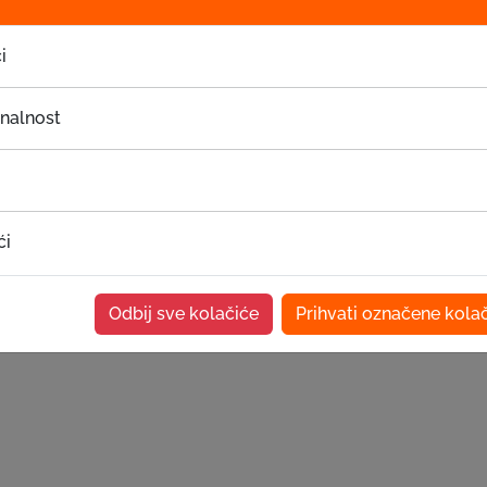
i
onalnost
ći
Odbij sve kolačiće
Prihvati označene kola