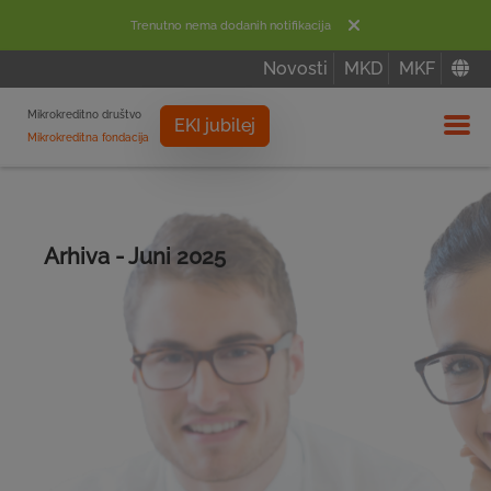
Trenutno nema dodanih notifikacija
Novosti
MKD
MKF
Mikrokreditno društvo
EKI jubilej
Mikrokreditna fondacija
Izbor
Arhiva - Juni 2025