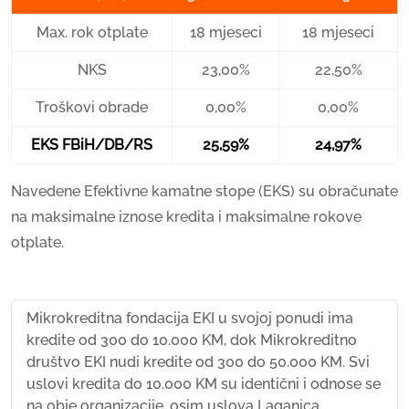
Max. rok otplate
18 mjeseci
18 mjeseci
NKS
23,00%
22,50%
Troškovi obrade
0,00%
0,00%
EKS FBiH/DB/RS
25,59%
24,97%
Navedene Efektivne kamatne stope (EKS) su obračunate
na maksimalne iznose kredita i maksimalne rokove
otplate.
Mikrokreditna fondacija EKI u svojoj ponudi ima
kredite od 300 do 10.000 KM, dok Mikrokreditno
društvo EKI nudi kredite od 300 do 50.000 KM. Svi
uslovi kredita do 10.000 KM su identični i odnose se
na obje organizacije, osim uslova Laganica