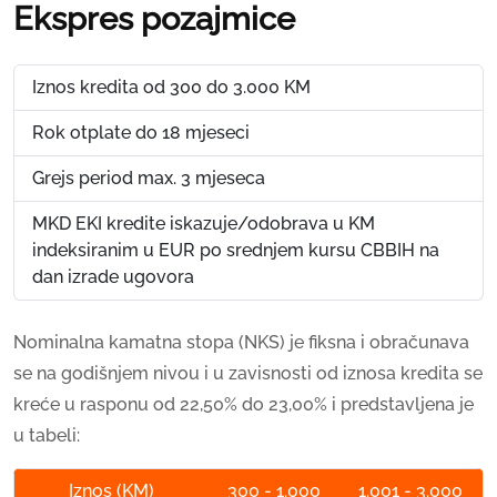
Ekspres pozajmice
Iznos kredita od 300 do 3.000 KM
Rok otplate do 18 mjeseci
Grejs period max. 3 mjeseca
MKD EKI kredite iskazuje/odobrava u KM
indeksiranim u EUR po srednjem kursu CBBIH na
dan izrade ugovora
Nominalna kamatna stopa (NKS) je fiksna i obračunava
se na godišnjem nivou i u zavisnosti od iznosa kredita se
kreće u rasponu od 22,50% do 23,00% i predstavljena je
u tabeli:
Iznos (KM)
300 - 1.000
1.001 - 3.000