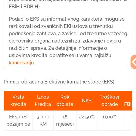
FBiH i BDBiH).
Podaci o EKS su informativnog karaktera, mogu se
razlikovati od zvaničnih EKI uslova u trenutku
podnošenja zahtjeva, a zavise i od trenutno važećeg
cjenovnika organa nadležnih za izdavanje i ovjeru
različitih isprava. Za detaljnije informacije o
uslovima kredita, obratite se u vama najbližu
kancelariju
.
Primjer obračuna Efektivne kamatne stope (EKS):
Vrsta
Iznos
Rok
Troškovi
NKS
kredita
kredita
otplate
obrade
FBi
Ekspres
3.000
18
22,50%
0,00%
2
pozajmice
KM
mjeseci