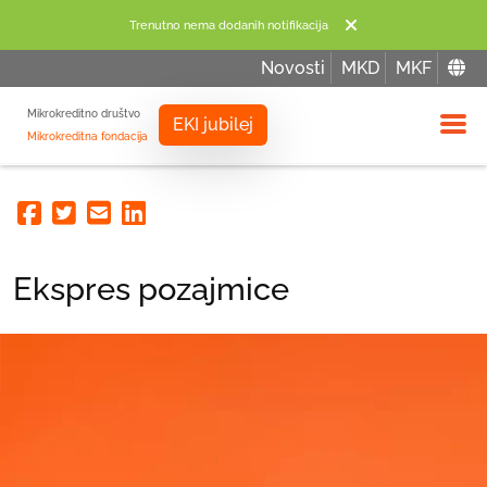
Trenutno nema dodanih notifikacija
Novosti
MKD
MKF
Mikrokreditno društvo
EKI jubilej
Mikrokreditna fondacija
Izbor
Facebook
Twitter
Email
Linkedin
Ekspres pozajmice