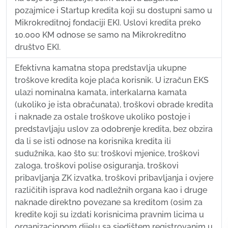
pozajmice i Startup kredita koji su dostupni samo u
Mikrokreditnoj fondaciji EKI. Uslovi kredita preko
10.000 KM odnose se samo na Mikrokreditno
društvo EKI.
Efektivna kamatna stopa predstavlja ukupne
troškove kredita koje plaća korisnik. U izračun EKS
ulazi nominalna kamata, interkalarna kamata
(ukoliko je ista obračunata), troškovi obrade kredita
i naknade za ostale troškove ukoliko postoje i
predstavljaju uslov za odobrenje kredita, bez obzira
da li se isti odnose na korisnika kredita ili
sudužnika, kao što su: troškovi mjenice, troškovi
zaloga, troškovi polise osiguranja, troškovi
pribavljanja ZK izvatka, troškovi pribavljanja i ovjere
različitih isprava kod nadležnih organa kao i druge
naknade direktno povezane sa kreditom (osim za
kredite koji su izdati korisnicima pravnim licima u
organizacionom dijelu sa sjedištem registrovanim u