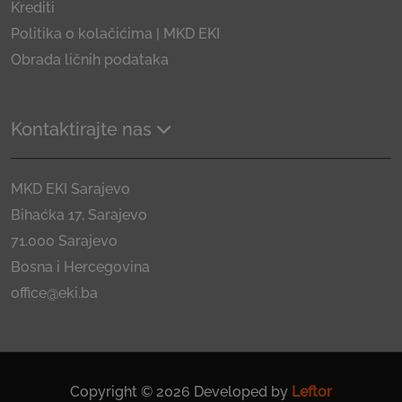
Krediti
Politika o kolačićima | MKD EKI
Obrada ličnih podataka
Kontaktirajte nas
MKD EKI Sarajevo
Bihaćka 17, Sarajevo
71.000 Sarajevo
Bosna i Hercegovina
office@eki.ba
Copyright © 2026 Developed by
Leftor