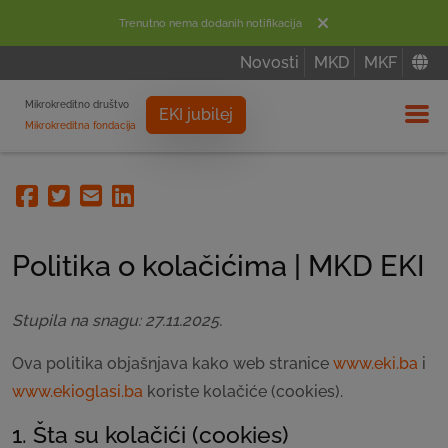
Trenutno nema dodanih notifikacija
Novosti
MKD
MKF
Mikrokreditno društvo
EKI jubilej
Mikrokreditna fondacija
Izbor
Facebook
Twitter
Email
Linkedin
Politika o kolačićima | MKD EKI
Stupila na snagu: 27.11.2025.
Ova politika objašnjava kako web stranice
www.eki.ba
i
www.ekioglasi.ba
koriste kolačiće (cookies).
1. Šta su kolačići (cookies)