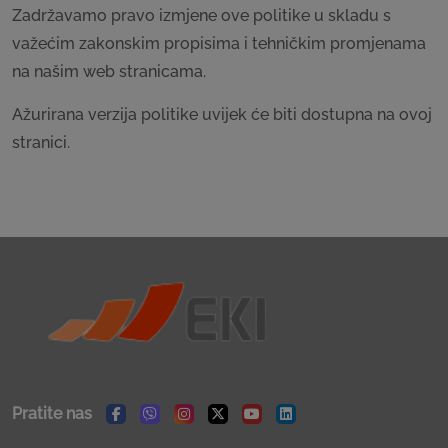
Zadržavamo pravo izmjene ove politike u skladu s
važećim zakonskim propisima i tehničkim promjenama
na našim web stranicama.
Ažurirana verzija politike uvijek će biti dostupna na ovoj
stranici.
Pratite nas
Facebook
Viber
Instagram
Twitter
Youtube
Linkedin