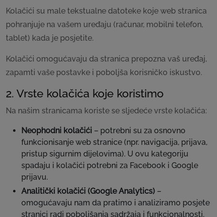
Kolačići su male tekstualne datoteke koje web stranica
pohranjuje na vašem uređaju (računar, mobilni telefon,
tablet) kada je posjetite.
Kolačići omogućavaju da stranica prepozna vaš uređaj,
zapamti vaše postavke i poboljša korisničko iskustvo.
2. Vrste kolačića koje koristimo
Na našim stranicama koriste se sljedeće vrste kolačića:
Neophodni kolačići
– potrebni su za osnovno
funkcionisanje web stranice (npr. navigacija, prijava,
pristup sigurnim dijelovima). U ovu kategoriju
spadaju i kolačići potrebni za Facebook i Google
prijavu.
Analitički kolačići (Google Analytics)
–
omogućavaju nam da pratimo i analiziramo posjete
stranici radi poboljšanja sadržaja i funkcionalnosti.