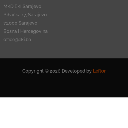
MKD EKI Sarajevo
Bihaćka 17, Sarajevo
71.000 Sarajevo
Bosna i Hercegovina
office@eki.ba
Copyright © 2026 Developed by
Leftor