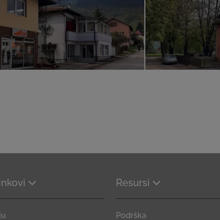
linkovi
Resursi
ju
Podrška