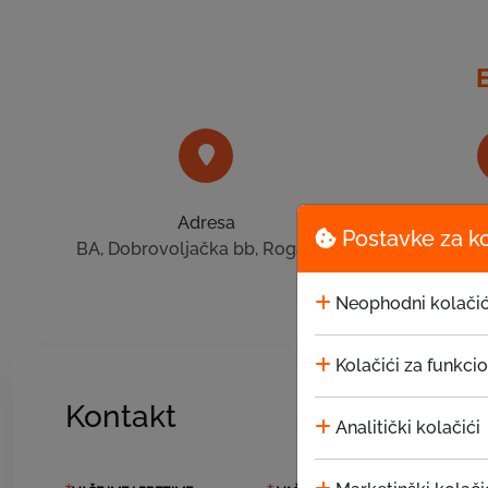
Adresa
T
Postavke za k
BA, Dobrovoljačka bb, Rogatica
+387 
Neophodni kolačić
Kolačići za funkci
Kontakt
Analitički kolačići