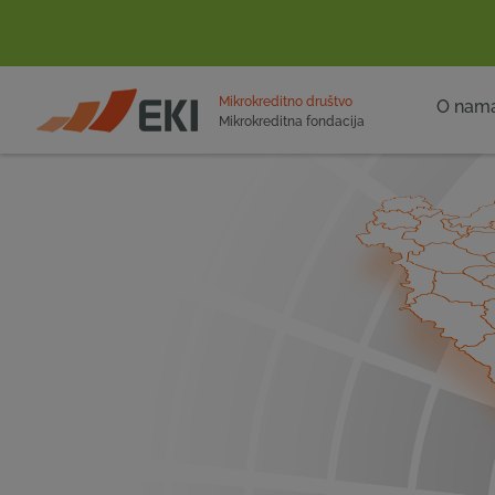
POČETNA
Mikrokreditno društvo
O nam
Mikrokreditna fondacija