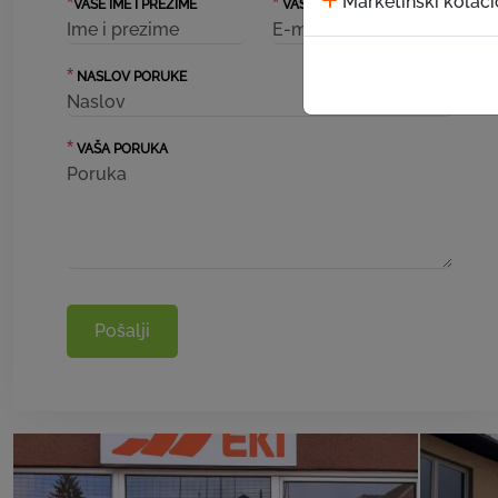
Marketinški kolači
*
*
VAŠE IME I PREZIME
VAŠ EMAIL
*
NASLOV PORUKE
*
VAŠA PORUKA
Pošalji