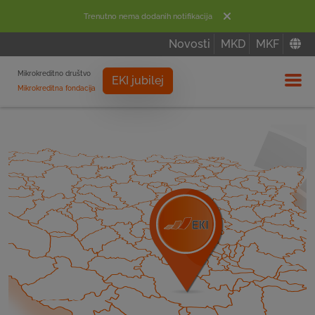
Trenutno nema dodanih notifikacija
Novosti
MKD
MKF
Mikrokreditno društvo
EKI jubilej
Mikrokreditna fondacija
Izbor