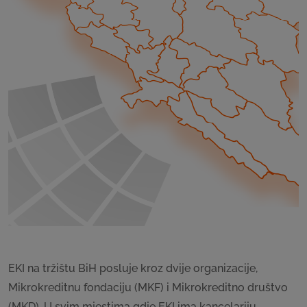
EKI na tržištu BiH posluje kroz dvije organizacije,
Mikrokreditnu fondaciju (MKF) i Mikrokreditno društvo
(MKD). U svim mjestima gdje EKI ima kancelariju