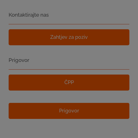
Kontaktirajte nas
Zahtjev za poziv
Prigovor
ČPP
Prigovor