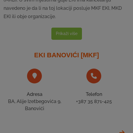
navedeno je da li na toj lokaciji posluje MKF EKI, MKD
EKI ili obje organizacije.
Prikaži više
EKI BANOVIĆI [MKF]
Adresa
Telefon
BA, Alije Izetbegovića 9,
+387 35 871-425
Banovići