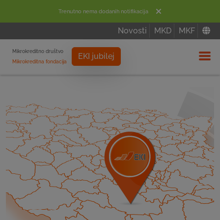
Trenutno nema dodanih notifikacija
Novosti
MKD
MKF
Mikrokreditno društvo
EKI jubilej
Mikrokreditna fondacija
Izbor