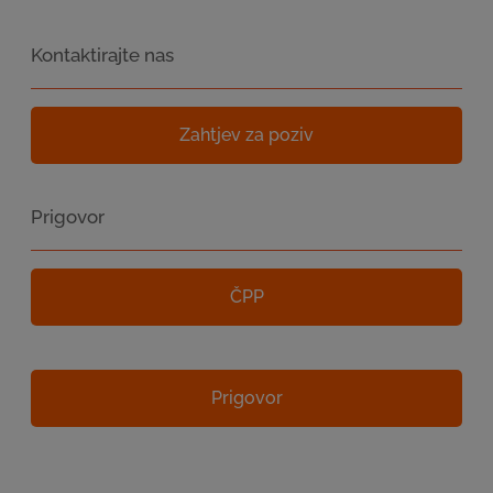
Kontaktirajte nas
Zahtjev za poziv
Prigovor
ČPP
Prigovor