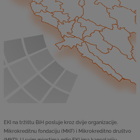
EKI na tržištu BiH posluje kroz dvije organizacije,
Mikrokreditnu fondaciju (MKF) i Mikrokreditno društvo
(MKD). U svim mjestima gdje EKI ima kancelariju