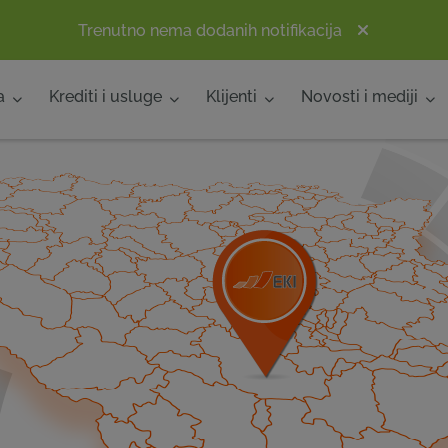
Trenutno nema dodanih notifikacija
a
Krediti i usluge
Klijenti
Novosti i mediji