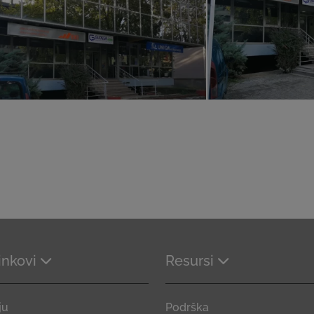
linkovi
Resursi
ju
Podrška