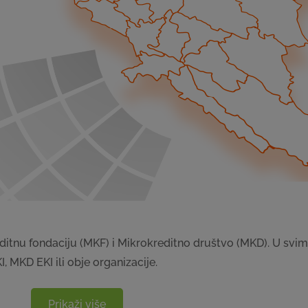
reditnu fondaciju (MKF) i Mikrokreditno društvo (MKD). U svi
I, MKD EKI ili obje organizacije.
Prikaži više