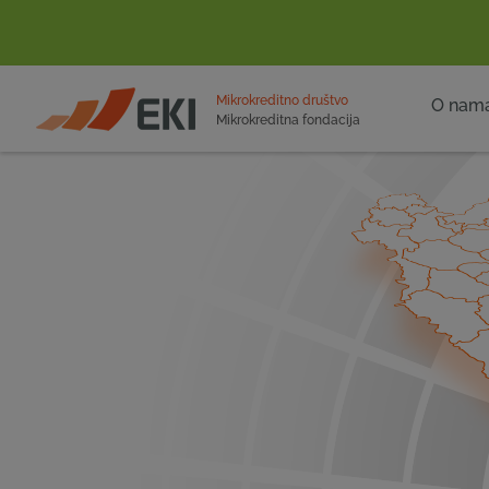
POČETNA
Mikrokreditno društvo
O nam
Mikrokreditna fondacija