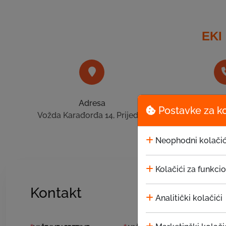
EKI
Adresa
Tel
Postavke za k
Vožda Karađorđa 14, Prijedor
+387 52
Neophodni kolačić
Kolačići za funkci
Kontakt
Analitički kolačići