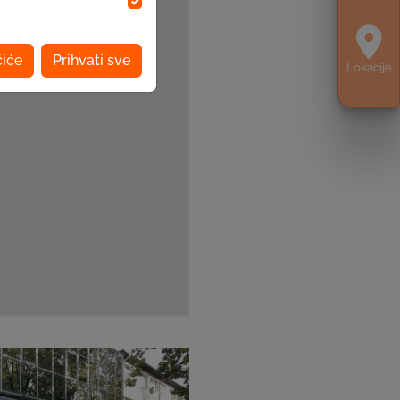
čiće
Prihvati sve
Lokacije