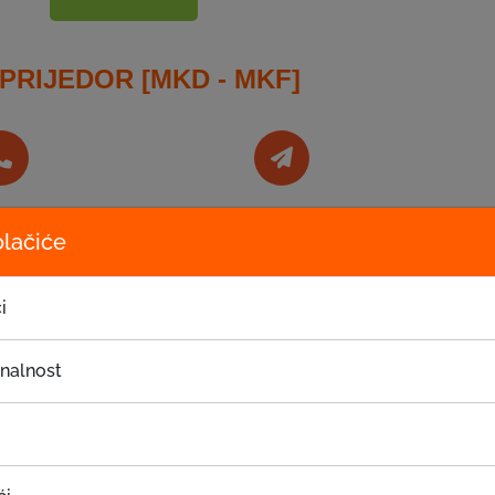
 PRIJEDOR [MKD - MKF]
efon
E-mail adresa
olačiće
 240-600
prijedor@eki.ba
i
onalnost