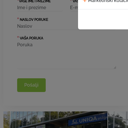
Marketinški kolači
*
*
VAŠE IME I PREZIME
VAŠ EMAIL
*
NASLOV PORUKE
*
VAŠA PORUKA
Pošalji