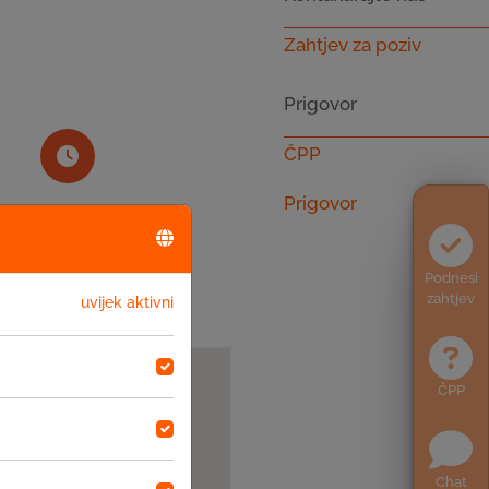
Zahtjev za poziv
Prigovor
ČPP
Prigovor
Radno vrijeme
08-16
Podnesi
zahtjev
uvijek aktivni
ČPP
Chat