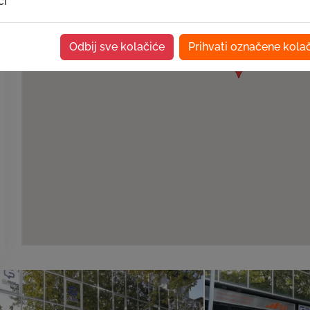
ći
Odbij sve kolačiće
Prihvati označene kola