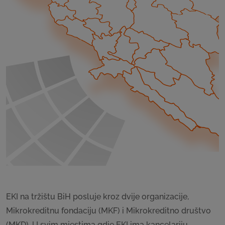
EKI na tržištu BiH posluje kroz dvije organizacije,
Mikrokreditnu fondaciju (MKF) i Mikrokreditno društvo
(MKD). U svim mjestima gdje EKI ima kancelariju