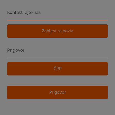
Kontaktirajte nas
Zahtjev za poziv
Prigovor
ČPP
Prigovor