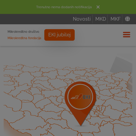
Trenutno nema dodanih notifikacija
Novosti
MKD
MKF
Mikrokreditno društvo
EKI jubilej
Mikrokreditna fondacija
Izbor