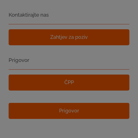
Kontaktirajte nas
Zahtjev za poziv
Prigovor
ČPP
Prigovor