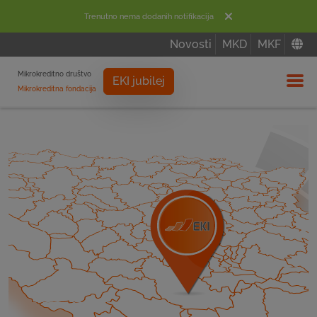
Trenutno nema dodanih notifikacija
Novosti
MKD
MKF
Mikrokreditno društvo
EKI jubilej
Mikrokreditna fondacija
Izbor