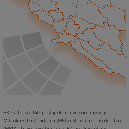
EKI na tržištu BiH posluje kroz dvije organizacije,
Mikrokreditnu fondaciju (MKF) i Mikrokreditno društvo
(MKD). U svim mjestima gdje EKI ima kancelariju