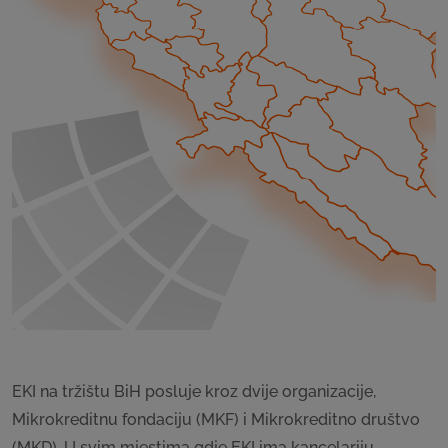
EKI na tržištu BiH posluje kroz dvije organizacije,
Mikrokreditnu fondaciju (MKF) i Mikrokreditno društvo
(MKD). U svim mjestima gdje EKI ima kancelariju