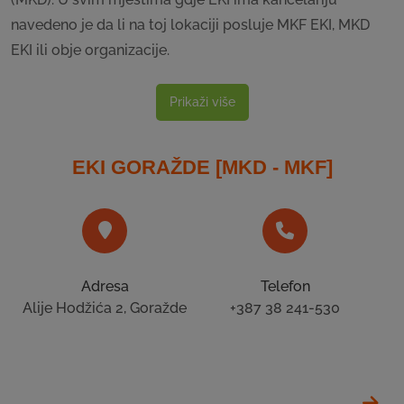
navedeno je da li na toj lokaciji posluje MKF EKI, MKD
EKI ili obje organizacije.
Prikaži više
EKI GORAŽDE [MKD - MKF]
Adresa
Telefon
Alije Hodžića 2, Goražde
+387 38 241-530