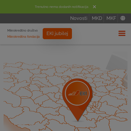
Trenutno nema dodanih notifikacija
Novosti
MKD
MKF
Mikrokreditno društvo
EKI jubilej
Mikrokreditna fondacija
Izbor