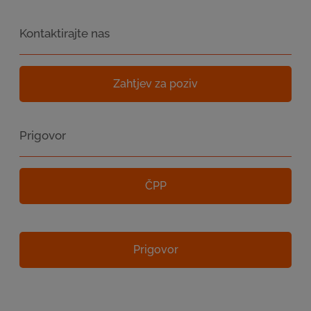
Kontaktirajte nas
Zahtjev za poziv
Prigovor
ČPP
Prigovor