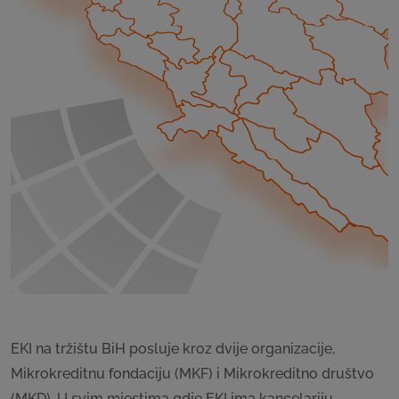
EKI na tržištu BiH posluje kroz dvije organizacije,
Mikrokreditnu fondaciju (MKF) i Mikrokreditno društvo
(MKD). U svim mjestima gdje EKI ima kancelariju