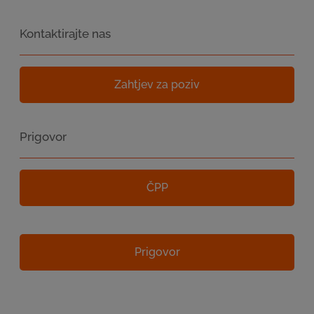
Kontaktirajte nas
Zahtjev za poziv
Prigovor
ČPP
Prigovor