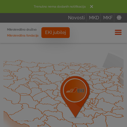
Trenutno nema dodanih notifikacija
Novosti
MKD
MKF
Mikrokreditno društvo
EKI jubilej
Mikrokreditna fondacija
Izbor