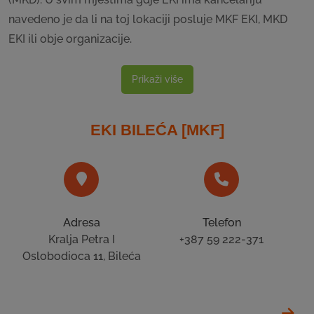
navedeno je da li na toj lokaciji posluje MKF EKI, MKD
EKI ili obje organizacije.
Prikaži više
EKI BILEĆA [MKF]
Adresa
Telefon
Kralja Petra I
+387 59 222-371
Oslobodioca 11, Bileća