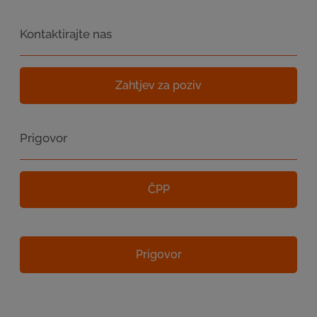
Kontaktirajte nas
Zahtjev za poziv
Prigovor
ČPP
Prigovor