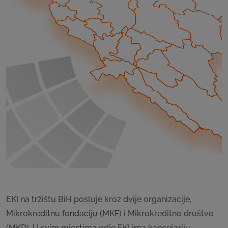
EKI na tržištu BiH posluje kroz dvije organizacije,
Mikrokreditnu fondaciju (MKF) i Mikrokreditno društvo
(MKD). U svim mjestima gdje EKI ima kancelariju