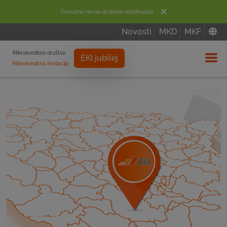
Trenutno nema dodanih notifikacija
Novosti
MKD
MKF
Mikrokreditno društvo
EKI jubilej
Mikrokreditna fondacija
Izbor