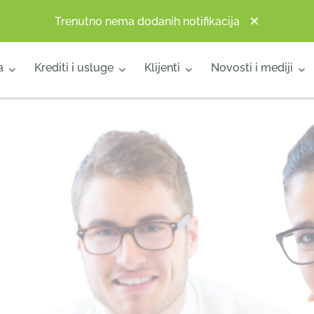
Trenutno nema dodanih notifikacija
a
Krediti i usluge
Klijenti
Novosti i mediji