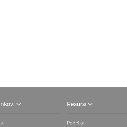
linkovi
Resursi
ju
Podrška