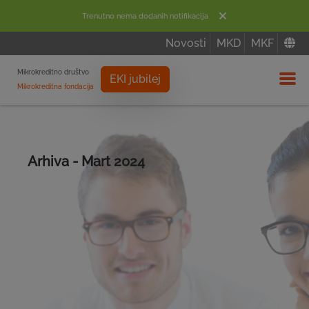
Trenutno nema dodanih notifikacija
Novosti
MKD
MKF
Mikrokreditno društvo
EKI jubilej
Mikrokreditna fondacija
Izbor
Arhiva - Mart 2024