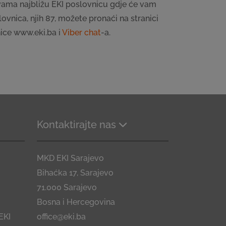
 vama najbližu EKI poslovnicu gdje će vam
ovnica, njih 87, možete pronaći na stranici
nice www.eki.ba i
Viber chat
-a.
Kontaktirajte nas
MKD EKI Sarajevo
Bihaćka 17, Sarajevo
71.000 Sarajevo
Bosna i Hercegovina
EKI
office@eki.ba