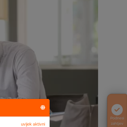
Podnesi
zahtjev
uvijek aktivni