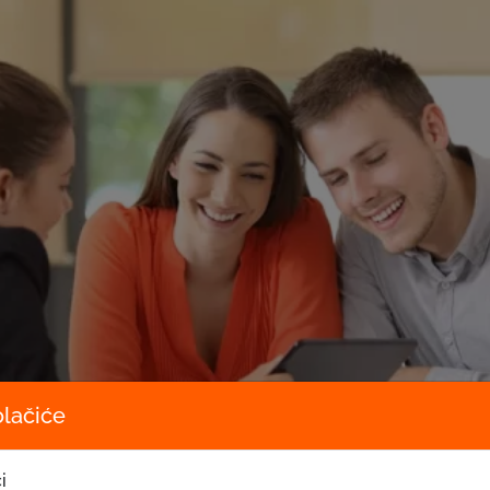
olačiće
i