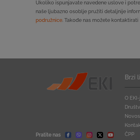
Ukoliko ispunjavate navedene uslove i potre
naše ljubazno osoblje pružiti detaljnije info
podružnice
. Takođe nas možete kontaktirat
Brzi 
O EKI-
Društ
Novost
Konta
ČPP
Pratite nas
Facebook
Viber
Instagram
Twitter
Youtube