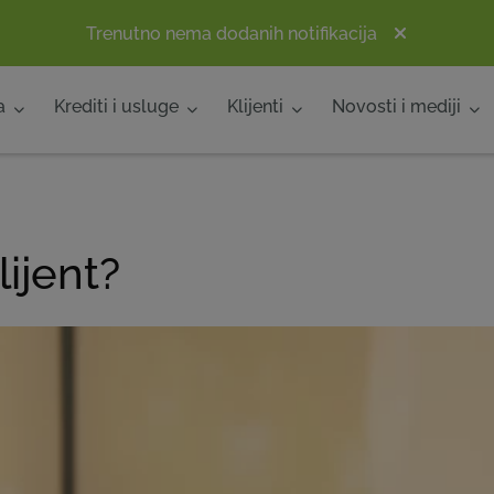
Trenutno nema dodanih notifikacija
a
Krediti i usluge
Klijenti
Novosti i mediji
lijent?