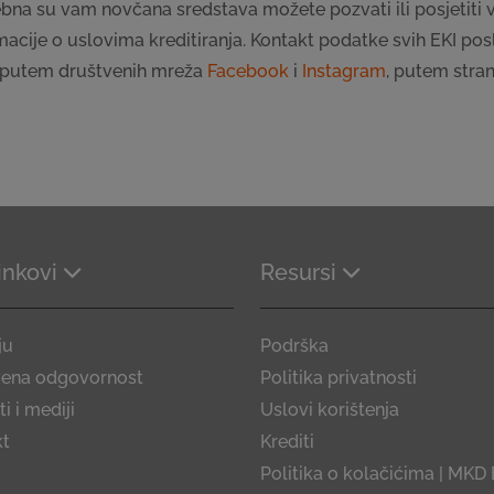
bna su vam novčana sredstava možete pozvati ili posjetiti
rmacije o uslovima kreditiranja. Kontakt podatke svih EKI posl
i putem društvenih mreža
Facebook
i
Instagram
, putem stra
linkovi
Resursi
ju
Podrška
vena odgovornost
Politika privatnosti
i i mediji
Uslovi korištenja
kt
Krediti
Politika o kolačićima | MKD 