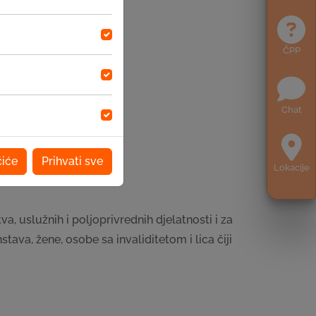
ČPP
Chat
),
e,
čiće
Prihvati sve
Lokacije
a, uslužnih i poljoprivrednih djelatnosti i za
tava, žene, osobe sa invaliditetom i lica čiji