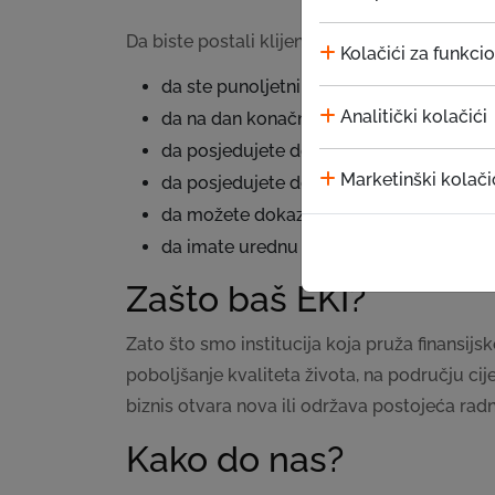
Da biste postali klijent MKD EKI, potrebno je:
Kolačići za funkci
da ste punoljetni,
Analitički kolačići
da na dan konačne otplate kredita nemat
da posjedujete dokaz o mjestu prebivali
Marketinški kolači
da posjedujete dokaz o sjedištu firme u B
da možete dokazati postojanje prihoda 
da imate urednu kreditnu istoriju eviden
Zašto baš EKI?
Zato što smo institucija koja pruža finansijs
poboljšanje kvaliteta života, na području cij
biznis otvara nova ili održava postojeća rad
Kako do nas?