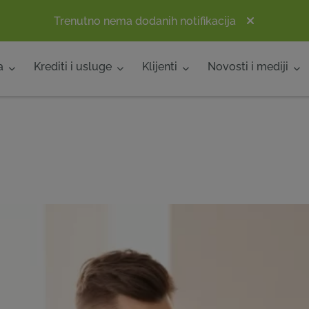
Trenutno nema dodanih notifikacija
a
Krediti i usluge
Klijenti
Novosti i mediji