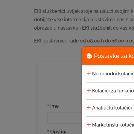
EKI službenici uvijek stoje na usluzi svojim 
dobijete više informacija o uslovima naših 
obrazac u nastavku i EKI službenik će vas 
EKI poslovnice rade od 08:00 h do 16:00 h os
Postavke za k
Neophodni kolačić
Kolačići za funkci
Ime
*
Analitički kolačići
Marketinški kolači
Opština
*