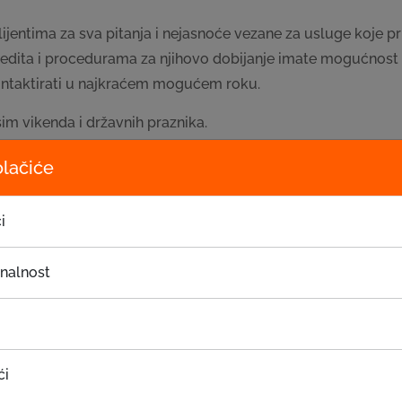
klijentima za sva pitanja i nejasnoće vezane za usluge koje p
kredita i procedurama za njihovo dobijanje imate mogućnost
kontaktirati u najkraćem mogućem roku.
im vikenda i državnih praznika.
olačiće
i
Zahtjev za poziv
onalnost
Prezime
*
ći
Adresa
*