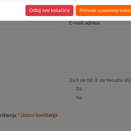
Odbij sve kolačiće
Prihvati označene kola
E-mail adresa
Da li ste bili ili ste trenutno kl
Da
Ne
Uslovi korištenja
rištenja
*