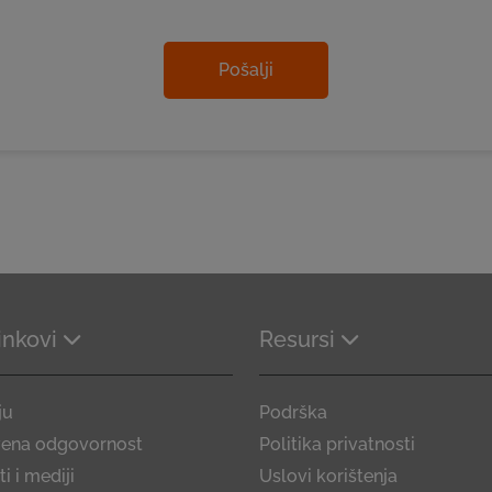
Pošalji
linkovi
Resursi
ju
Podrška
vena odgovornost
Politika privatnosti
i i mediji
Uslovi korištenja