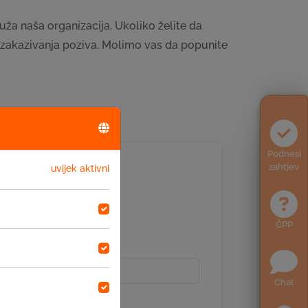
ruža naša organizacija. Ukoliko želite da
 zakazivanja poziva. Molimo vas da popunite
Podnesi
zahtjev
uvijek aktivni
ČPP
Chat