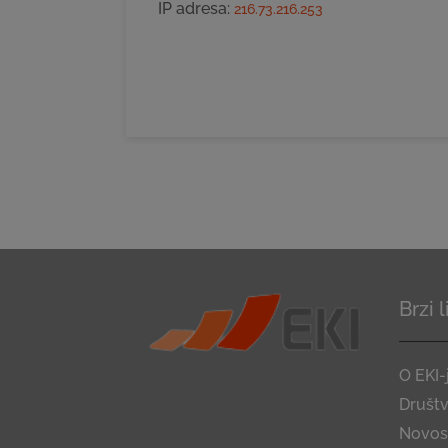
IP adresa:
216.73.216.253
Brzi 
O EKI-
Društ
Novost