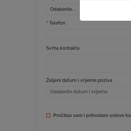
Telefon
*
Svrha kontakta
Željeni datum i vrijeme poziva
Pročitao sam i prihvatam uslove ko