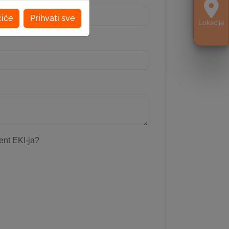
čiće
Prihvati sve
Lokacije
ijent EKI-ja?