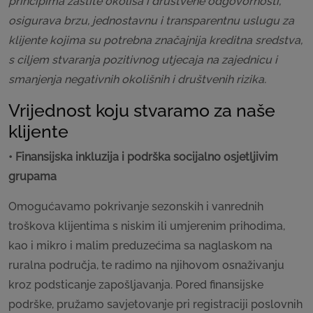
principima zaštite okoliša i društvene odgovornosti,
osigurava brzu, jednostavnu i transparentnu uslugu za
klijente kojima su potrebna značajnija kreditna sredstva,
s ciljem stvaranja pozitivnog utjecaja na zajednicu i
smanjenja negativnih okolišnih i društvenih rizika.
Vrijednost koju stvaramo za naše
klijente
• Finansijska inkluzija i podrška socijalno osjetljivim
grupama
Omogućavamo pokrivanje sezonskih i vanrednih
troškova klijentima s niskim ili umjerenim prihodima,
kao i mikro i malim preduzećima sa naglaskom na
ruralna područja, te radimo na njihovom osnaživanju
kroz podsticanje zapošljavanja. Pored finansijske
podrške, pružamo savjetovanje pri registraciji poslovnih