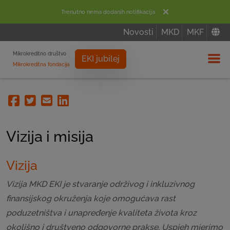
Trenutno nema dodanih notifikacija
Novosti
MKD
MKF
Mikrokreditno društvo
EKI jubilej
Mikrokreditna fondacija
Izbor
Facebook
Twitter
Email
Linkedin
Vizija i misija
Vizija
Vizija MKD EKI je stvaranje održivog i inkluzivnog
finansijskog okruženja koje omogućava rast
poduzetništva i unapređenje kvaliteta života kroz
okolišno i društveno odgovorne prakse. Uspjeh mjerimo