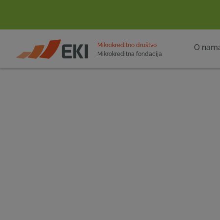
POČETNA
Mikrokreditno društvo
O nam
Mikrokreditna fondacija