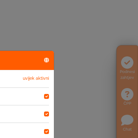
Podnesi
zahtjev
uvijek aktivni
ČPP
Chat