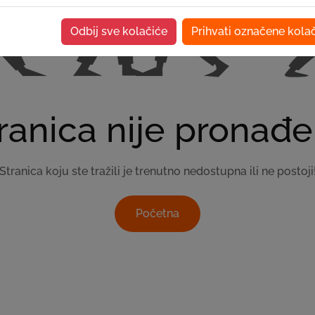
Odbij sve kolačiće
Prihvati označene kola
ranica nije pronađ
Stranica koju ste tražili je trenutno nedostupna ili ne postoji
Početna