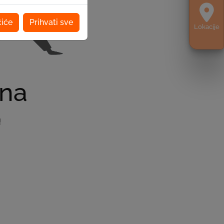
čiće
Prihvati sve
Lokacije
ena
!