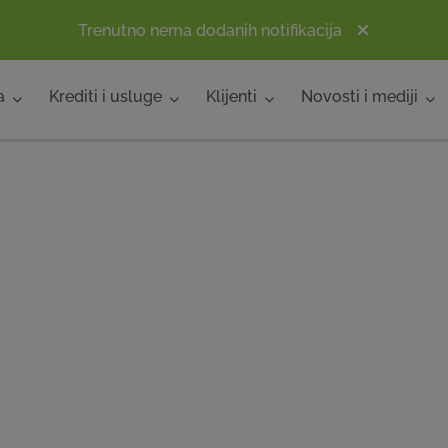
Trenutno nema dodanih notifikacija
a
Krediti i usluge
Klijenti
Novosti i mediji