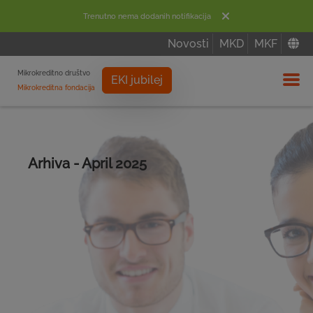
Trenutno nema dodanih notifikacija
Novosti
MKD
MKF
Mikrokreditno društvo
EKI jubilej
Mikrokreditna fondacija
Izbor
Arhiva - April 2025