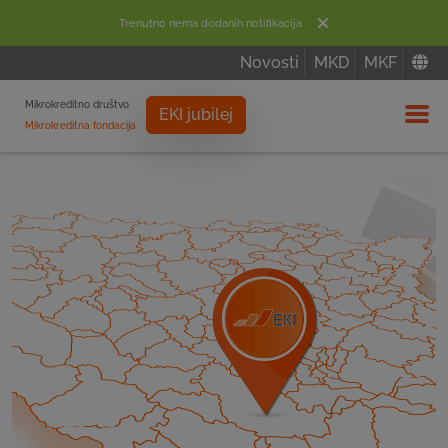
Trenutno nema dodanih notifikacija
Novosti
MKD
MKF
Mikrokreditno društvo
EKI jubilej
Mikrokreditna fondacija
Izbor