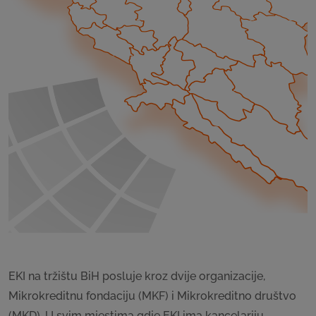
EKI na tržištu BiH posluje kroz dvije organizacije,
Mikrokreditnu fondaciju (MKF) i Mikrokreditno društvo
(MKD). U svim mjestima gdje EKI ima kancelariju