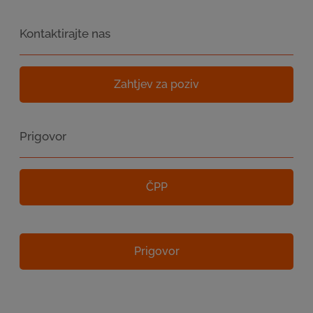
Kontaktirajte nas
Zahtjev za poziv
Prigovor
ČPP
Prigovor