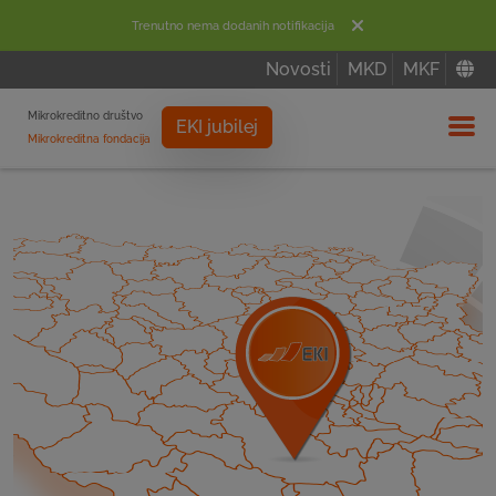
Trenutno nema dodanih notifikacija
Novosti
MKD
MKF
Mikrokreditno društvo
EKI jubilej
Mikrokreditna fondacija
Izbor