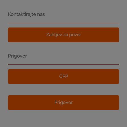
Kontaktirajte nas
Zahtjev za poziv
Prigovor
ČPP
Prigovor