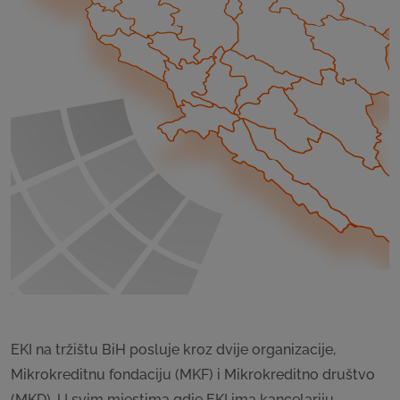
EKI na tržištu BiH posluje kroz dvije organizacije,
Mikrokreditnu fondaciju (MKF) i Mikrokreditno društvo
(MKD). U svim mjestima gdje EKI ima kancelariju