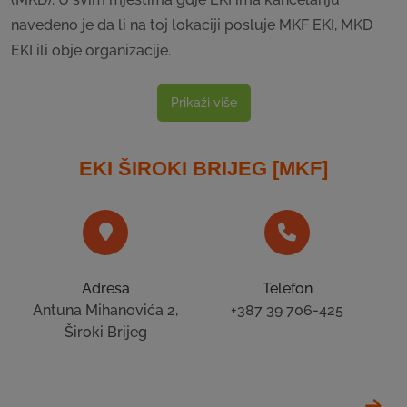
navedeno je da li na toj lokaciji posluje MKF EKI, MKD
EKI ili obje organizacije.
Prikaži više
EKI ŠIROKI BRIJEG [MKF]
Adresa
Telefon
Antuna Mihanovića 2,
+387 39 706-425
Široki Brijeg