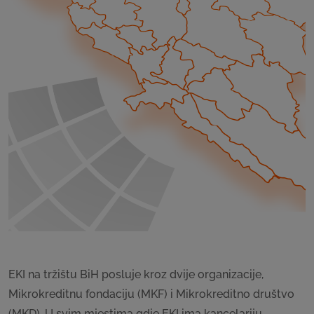
EKI na tržištu BiH posluje kroz dvije organizacije,
Mikrokreditnu fondaciju (MKF) i Mikrokreditno društvo
(MKD). U svim mjestima gdje EKI ima kancelariju