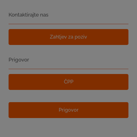
Kontaktirajte nas
Zahtjev za poziv
Prigovor
ČPP
Prigovor