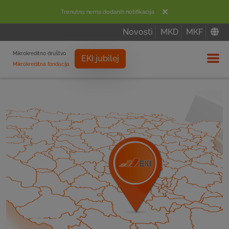
Trenutno nema dodanih notifikacija
Novosti
MKD
MKF
Mikrokreditno društvo
EKI jubilej
Mikrokreditna fondacija
Izbor