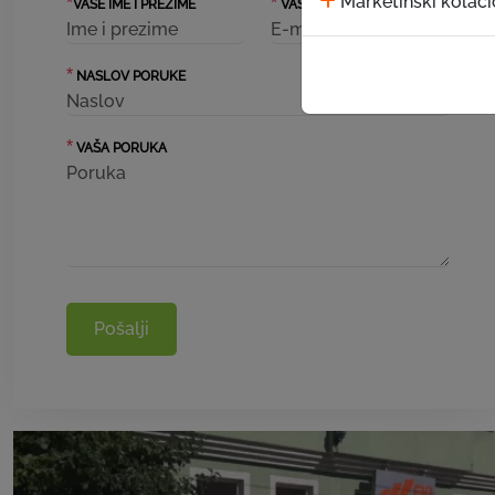
Marketinški kolači
*
*
VAŠE IME I PREZIME
VAŠ EMAIL
*
NASLOV PORUKE
*
VAŠA PORUKA
Pošalji