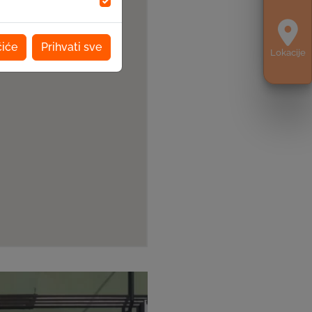
čiće
Prihvati sve
Lokacije