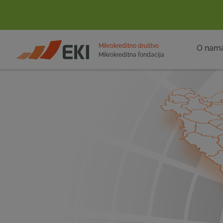
POČETNA
Mikrokreditno društvo
O nam
Mikrokreditna fondacija