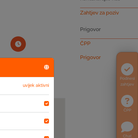
Zahtjev za poziv
Prigovor
ČPP
Prigovor
Radno vrijeme
08-16
Podnesi
zahtjev
uvijek aktivni
ČPP
Chat