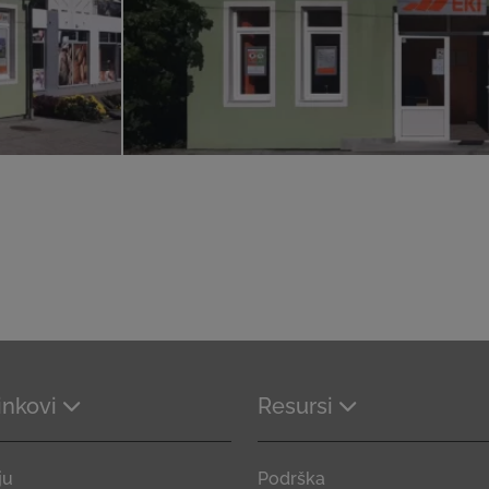
linkovi
Resursi
ju
Podrška