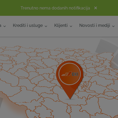
Trenutno nema dodanih notifikacija
a
Krediti i usluge
Klijenti
Novosti i mediji