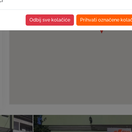
ći
Odbij sve kolačiće
Prihvati označene kola