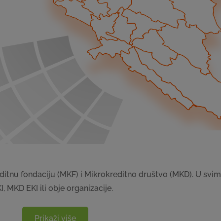
reditnu fondaciju (MKF) i Mikrokreditno društvo (MKD). U svi
I, MKD EKI ili obje organizacije.
Prikaži više