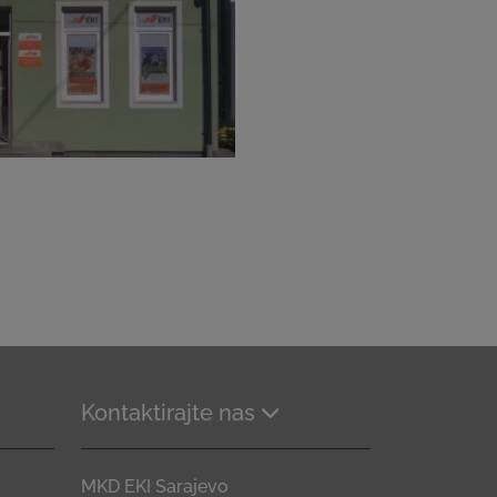
Kontaktirajte nas
MKD EKI Sarajevo