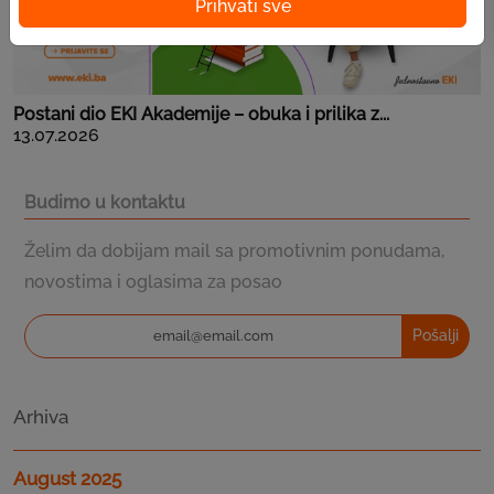
Prihvati sve
Postani dio EKI Akademije – obuka i prilika z...
13.07.2026
Budimo u kontaktu
Želim da dobijam mail sa promotivnim ponudama,
novostima i oglasima za posao
Pošalji
Arhiva
August 2025