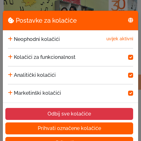
Postavke za kolačiće
Neophodni kolačići
uvijek aktivni
Kolačići za funkcionalnost
Analitički kolačići
EKI donacija u JU za predškolsko vaspitanje i ...
15.07.2026
Marketinški kolačići
Odbij sve kolačiće
Prihvati označene kolačiće