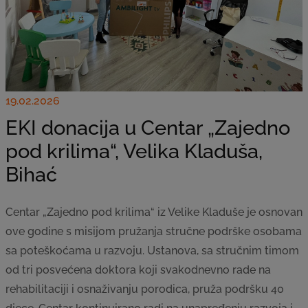
19.02.2026
EKI donacija u Centar „Zajedno
pod krilima“, Velika Kladuša,
Bihać
Centar „Zajedno pod krilima“ iz Velike Kladuše je osnovan
ove godine s misijom pružanja stručne podrške osobama
sa poteškoćama u razvoju. Ustanova, sa stručnim timom
od tri posvećena doktora koji svakodnevno rade na
rehabilitaciji i osnaživanju porodica, pruža podršku 40