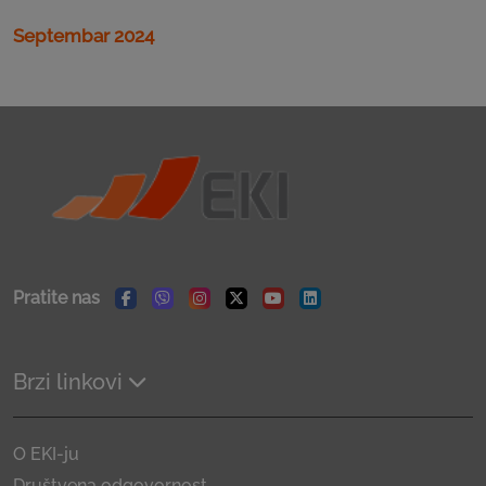
Septembar 2024
Pratite nas
Facebook
Viber
Instagram
Twitter
Youtube
Linkedin
Brzi linkovi
O EKI-ju
Društvena odgovornost