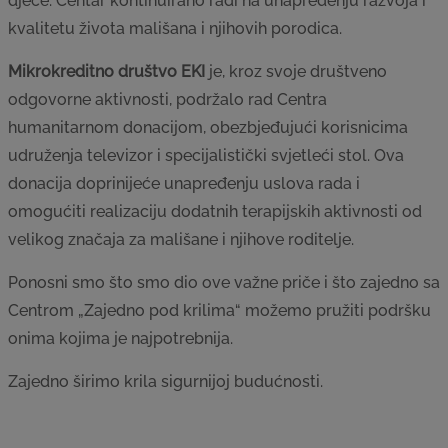
djece. Centar kontinuirano radi na unapređenju razvoja i
kvalitetu života mališana i njihovih porodica.
Mikrokreditno društvo EKI
je, kroz svoje društveno
odgovorne aktivnosti, podržalo rad Centra
humanitarnom donacijom, obezbjeđujući korisnicima
udruženja televizor i specijalistički svjetleći stol. Ova
donacija doprinijeće unapređenju uslova rada i
omogućiti realizaciju dodatnih terapijskih aktivnosti od
velikog značaja za mališane i njihove roditelje.
Ponosni smo što smo dio ove važne priče i što zajedno sa
Centrom „Zajedno pod krilima“ možemo pružiti podršku
onima kojima je najpotrebnija.
Zajedno širimo krila sigurnijoj budućnosti.