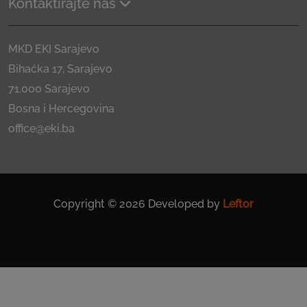
Kontaktirajte nas
MKD EKI Sarajevo
Bihaćka 17, Sarajevo
71.000 Sarajevo
Bosna i Hercegovina
office@eki.ba
Copyright © 2026 Developed by
Leftor