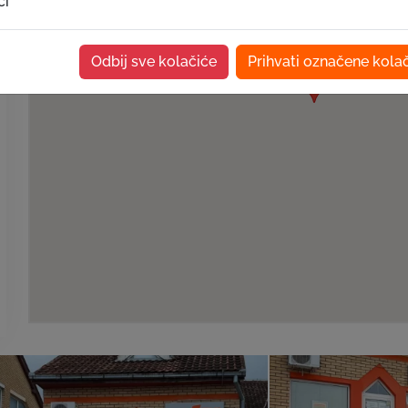
ći
Odbij sve kolačiće
Prihvati označene kola