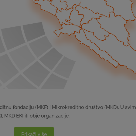
reditnu fondaciju (MKF) i Mikrokreditno društvo (MKD). U svi
I, MKD EKI ili obje organizacije.
Prikaži više