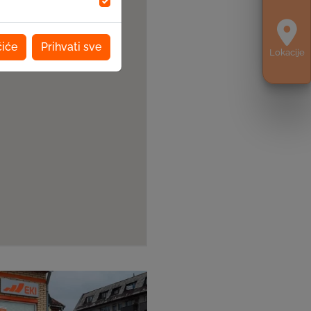
čiće
Prihvati sve
Lokacije