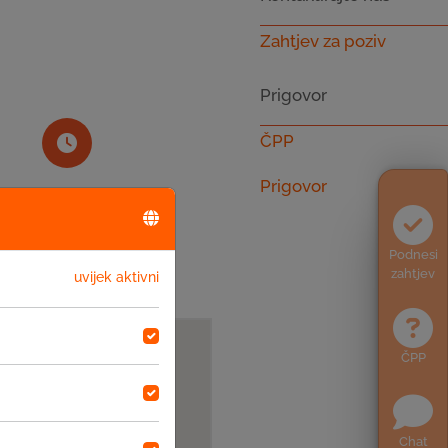
Zahtjev za poziv
Prigovor
ČPP
Prigovor
Radno vrijeme
08-16
Podnesi
zahtjev
uvijek aktivni
ČPP
Chat