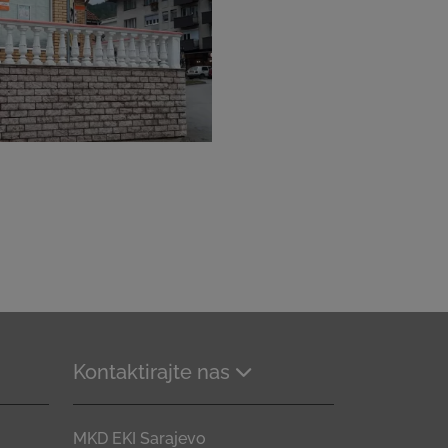
Kontaktirajte nas
MKD EKI Sarajevo