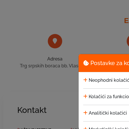
E
Adresa
T
Postavke za k
Trg srpskih boraca bb, Vlasenica
+387 
Neophodni kolačić
Kolačići za funkci
Kontakt
Analitički kolačići