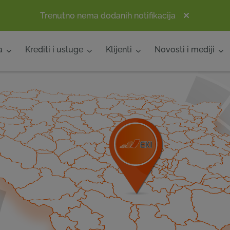
Trenutno nema dodanih notifikacija
a
Krediti i usluge
Klijenti
Novosti i mediji