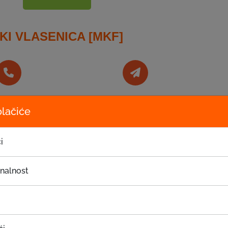
KI VLASENICA [MKF]
elefon
E-mail adresa
olačiće
56 733-494
bijeljina@eki.ba
i
onalnost