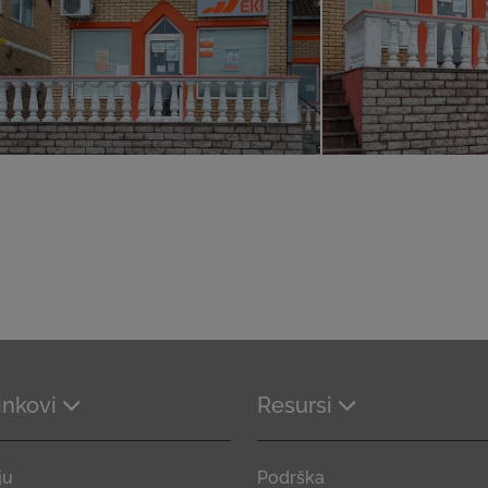
linkovi
Resursi
ju
Podrška