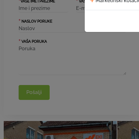
Marketinški kolači
*
*
VAŠE IME I PREZIME
VAŠ EMAIL
*
NASLOV PORUKE
*
VAŠA PORUKA
Pošalji