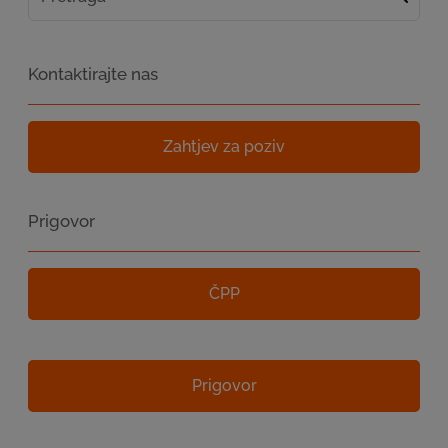
Kontaktirajte nas
Zahtjev za poziv
Prigovor
ČPP
Prigovor