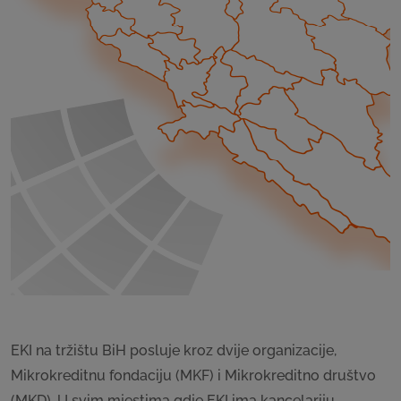
EKI na tržištu BiH posluje kroz dvije organizacije,
Mikrokreditnu fondaciju (MKF) i Mikrokreditno društvo
(MKD). U svim mjestima gdje EKI ima kancelariju