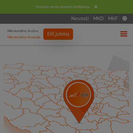
Trenutno nema dodanih notifikacija
Novosti
MKD
MKF
Mikrokreditno društvo
EKI jubilej
Mikrokreditna fondacija
Izbor