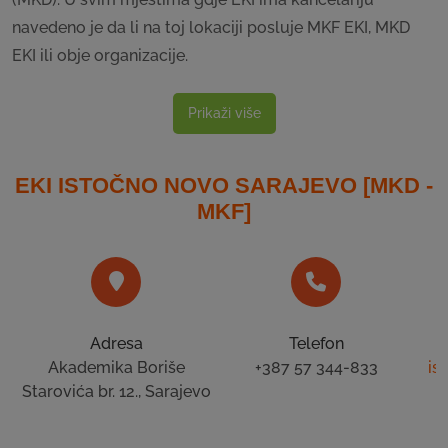
navedeno je da li na toj lokaciji posluje MKF EKI, MKD
EKI ili obje organizacije.
Prikaži više
EKI ISTOČNO NOVO SARAJEVO [MKD -
MKF]
Adresa
Telefon
Akademika Boriše
+387 57 344-833
is
Starovića br. 12., Sarajevo