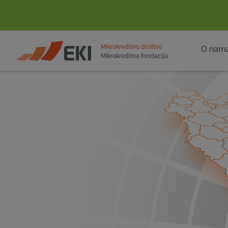
POČETNA
Mikrokreditno društvo
O nam
Mikrokreditna fondacija