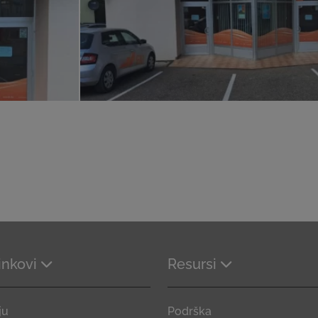
linkovi
Resursi
ju
Podrška