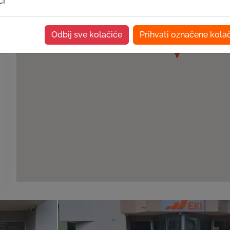
ći
Odbij sve kolačiće
Prihvati označene kola