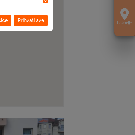
čiće
Prihvati sve
Lokacije