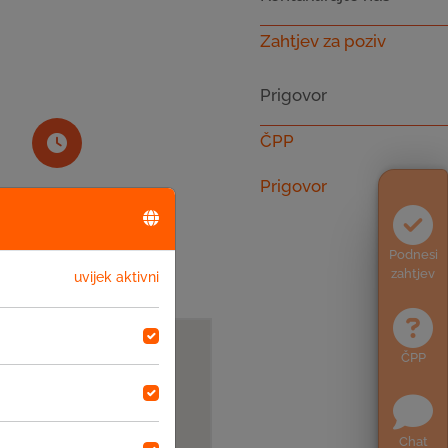
Zahtjev za poziv
Prigovor
ČPP
Prigovor
Radno vrijeme
08-16
Podnesi
zahtjev
uvijek aktivni
ČPP
Chat