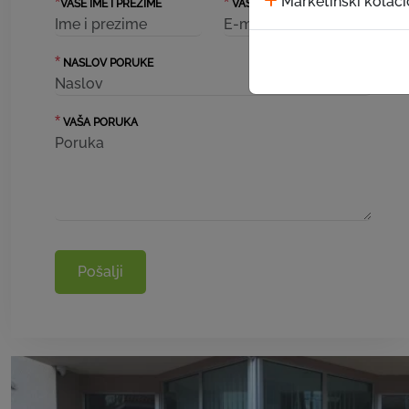
Marketinški kolači
*
*
VAŠE IME I PREZIME
VAŠ EMAIL
*
NASLOV PORUKE
*
VAŠA PORUKA
Pošalji