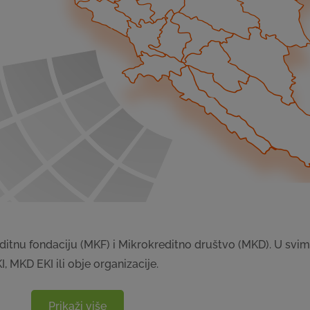
reditnu fondaciju (MKF) i Mikrokreditno društvo (MKD). U svi
I, MKD EKI ili obje organizacije.
Prikaži više